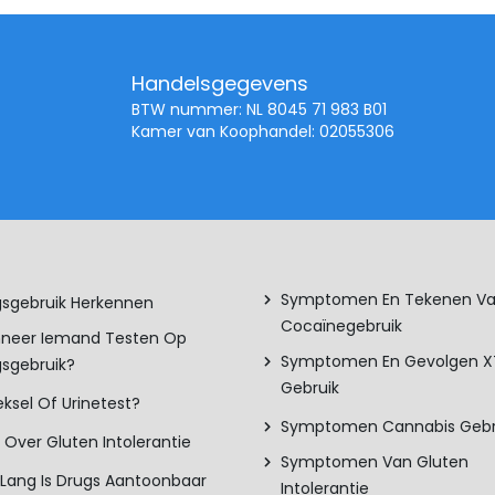
Handelsgegevens
BTW nummer: NL 8045 71 983 B01
Kamer van Koophandel: 02055306
Symptomen En Tekenen V
sgebruik Herkennen
Cocaïnegebruik
neer Iemand Testen Op
Symptomen En Gevolgen 
sgebruik?
Gebruik
ksel Of Urinetest?
Symptomen Cannabis Gebr
s Over Gluten Intolerantie
Symptomen Van Gluten
Lang Is Drugs Aantoonbaar
Intolerantie