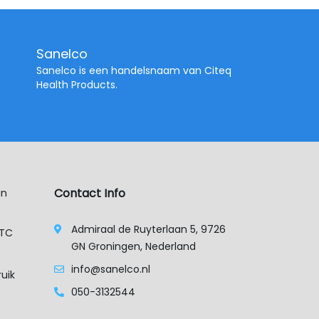
Sanelco
Sanelco is een handelsnaam van Citeq
Health Products.
Contact Info
an
Admiraal de Ruyterlaan 5, 9726
XTC
GN Groningen, Nederland
info@sanelco.nl
uik
050-3132544