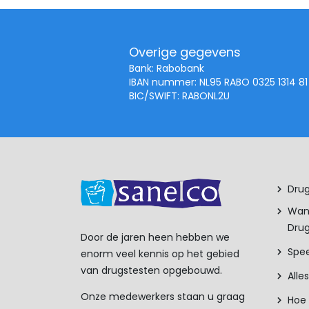
Overige gegevens
Bank: Rabobank
IBAN nummer: NL95 RABO 0325 1314 81
BIC/SWIFT: RABONL2U
Drug
Wan
Drug
Door de jaren heen hebben we
Spee
enorm veel kennis op het gebied
van drugstesten opgebouwd.
Alle
Onze medewerkers staan u graag
Hoe 