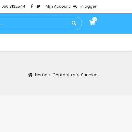
050 3132544
Mijn Account
Inloggen
0
0
PSTESTEN
BLOG
FAQ
CONTACT
Home
Contact met Sanelco