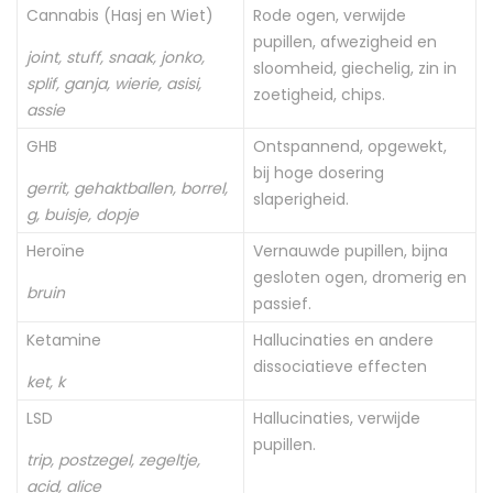
Cannabis (Hasj en Wiet)
Rode ogen, verwijde
pupillen, afwezigheid en
joint, stuff, snaak, jonko,
sloomheid, giechelig, zin in
splif, ganja, wierie, asisi,
zoetigheid, chips.
assie
GHB
Ontspannend, opgewekt,
bij hoge dosering
gerrit, gehaktballen, borrel,
slaperigheid.
g, buisje, dopje
Heroïne
Vernauwde pupillen, bijna
gesloten ogen, dromerig en
bruin
passief.
Ketamine
Hallucinaties en andere
dissociatieve effecten
ket, k
LSD
Hallucinaties, verwijde
pupillen.
trip, postzegel, zegeltje,
acid, alice