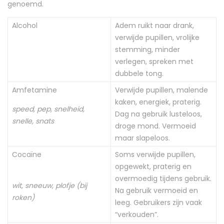
genoemd.
Alcohol
Adem ruikt naar drank,
verwijde pupillen, vrolijke
stemming, minder
verlegen, spreken met
dubbele tong.
Amfetamine
Verwijde pupillen, malende
kaken, energiek, praterig.
speed, pep, snelheid,
Dag na gebruik lusteloos,
snelle, snats
droge mond. Vermoeid
maar slapeloos.
Cocaïne
Soms verwijde pupillen,
opgewekt, praterig en
overmoedig tijdens gebruik.
wit, sneeuw, plofje (bij
Na gebruik vermoeid en
roken)
leeg. Gebruikers zijn vaak
“verkouden”.