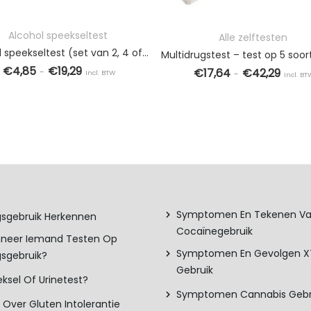
Prijsklasse: €4,85 tot €19,29
8,95
Prijskl
Alcohol speekseltest
Alle zelftesten
Alcohol speekseltest (set van 2, 4 of 10 stuks)
€
4,85
€
19,29
€
17,64
€
42,29
-
Incl. BTW
-
Incl. BT
OPTIES SELECTEREN
Dit product heeft meerdere variaties. Deze optie 
OPTIES SELECTEREN
 variaties. Deze optie kan gekozen worden op de productpagina
Dit product
Symptomen En Tekenen V
sgebruik Herkennen
Cocaïnegebruik
neer Iemand Testen Op
Symptomen En Gevolgen 
sgebruik?
Gebruik
ksel Of Urinetest?
Symptomen Cannabis Gebr
s Over Gluten Intolerantie