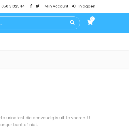
050 3132544
Mijn Account
Inloggen
0
0
PSTESTEN
BLOG
FAQ
CONTACT
e urinetest die eenvoudig is uit te voeren. U
wanger bent of niet.