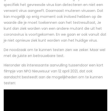
specifiek het gevreesde virus kan detecteren en niet een
verwant virus aangeeft. Daarnaast muteren virussen. Dat
kan mogelijk op enig moment ook invloed hebben op de
waarde die je moet toekennen aan het testresultaat, Je
kunt dan ziek worden van een andere mutant die uit het
coronavirus is voortgekomen. En we gaan er ook vanuit dat
je niet opnieuw ziek kunt worden van het huidige virus.
De noodzaak om te kunnen testen zien we zeker. Maar wel
met de juiste en betrouwbare test.
Hieronder als interessante aanvulling tussendoor een kort
filmpje van NPO Nieuwsuur van 12 april 2021, dat ook
aandacht besteedt aan de mogelijkheden om te kunnen
testen: