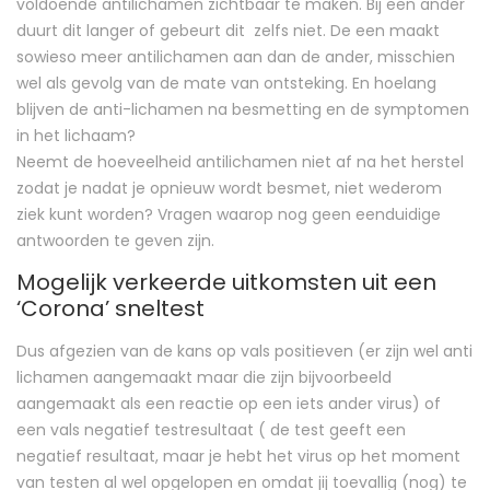
voldoende antilichamen zichtbaar te maken. Bij een ander
duurt dit langer of gebeurt dit zelfs niet. De een maakt
sowieso meer antilichamen aan dan de ander, misschien
wel als gevolg van de mate van ontsteking. En hoelang
blijven de anti-lichamen na besmetting en de symptomen
in het lichaam?
Neemt de hoeveelheid antilichamen niet af na het herstel
zodat je nadat je opnieuw wordt besmet, niet wederom
ziek kunt worden? Vragen waarop nog geen eenduidige
antwoorden te geven zijn.
Mogelijk verkeerde uitkomsten uit een
‘Corona’ sneltest
Dus afgezien van de kans op vals positieven (er zijn wel anti
lichamen aangemaakt maar die zijn bijvoorbeeld
aangemaakt als een reactie op een iets ander virus) of
een vals negatief testresultaat ( de test geeft een
negatief resultaat, maar je hebt het virus op het moment
van testen al wel opgelopen en omdat jij toevallig (nog) te