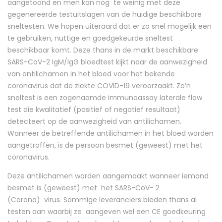
aangetoond en men kan nog te weinig met deze
gegenereerde testuitslagen van de huidige beschikbare
sneltesten. We hopen uiteraard dat er zo snel mogelijk een
te gebruiken, nuttige en goedgekeurde sneltest
beschikbaar komt. Deze thans in de markt beschikbare
SARS-CoV-2 IgM/IgG bloedtest kijkt naar de aanwezigheid
van antilichamen in het bloed voor het bekende
coronavirus dat de ziekte COVID-19 veroorzaakt. Zo’n
sneltest is een zogenaamde immunoassay laterale flow
test die kwalitatief (positief of negatief resultaat)
detecteert op de aanwezigheid van antilichamen.
Wanneer de betreffende antilichamen in het bloed worden
aangetroffen, is de persoon besmet (geweest) met het
coronavirus.
Deze antilichamen worden aangemaakt wanneer iemand
besmet is (geweest) met het SARS-CoV- 2
(Corona) virus. Sommige leveranciers bieden thans al
testen aan waarbij ze aangeven wel een CE goedkeuring