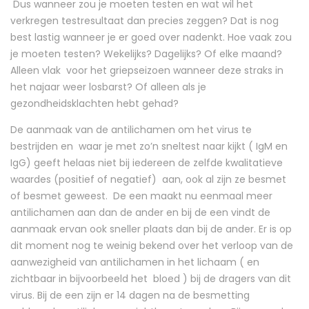
Dus wanneer zou je moeten testen en wat wil het
verkregen testresultaat dan precies zeggen? Dat is nog
best lastig wanneer je er goed over nadenkt. Hoe vaak zou
je moeten testen? Wekelijks? Dagelijks? Of elke maand?
Alleen vlak voor het griepseizoen wanneer deze straks in
het najaar weer losbarst? Of alleen als je
gezondheidsklachten hebt gehad?
De aanmaak van de antilichamen om het virus te
bestrijden en waar je met zo’n sneltest naar kijkt ( IgM en
IgG) geeft helaas niet bij iedereen de zelfde kwalitatieve
waardes (positief of negatief) aan, ook al zijn ze besmet
of besmet geweest. De een maakt nu eenmaal meer
antilichamen aan dan de ander en bij de een vindt de
aanmaak ervan ook sneller plaats dan bij de ander. Er is op
dit moment nog te weinig bekend over het verloop van de
aanwezigheid van antilichamen in het lichaam ( en
zichtbaar in bijvoorbeeld het bloed ) bij de dragers van dit
virus. Bij de een zijn er 14 dagen na de besmetting