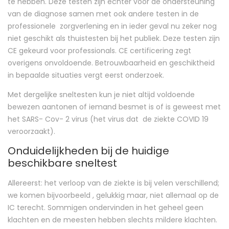
te hebben. Deze testen zijn echter voor de ondersteuning
van de diagnose samen met ook andere testen in de
professionele zorgverlening en in ieder geval nu zeker nog
niet geschikt als thuistesten bij het publiek. Deze testen zijn
CE gekeurd voor professionals. CE certificering zegt
overigens onvoldoende. Betrouwbaarheid en geschiktheid
in bepaalde situaties vergt eerst onderzoek.
Met dergelijke sneltesten kun je niet altijd voldoende
bewezen aantonen of iemand besmet is of is geweest met
het SARS- Cov- 2 virus (het virus dat de ziekte COVID 19
veroorzaakt).
Onduidelijkheden bij de huidige
beschikbare sneltest
Allereerst: het verloop van de ziekte is bij velen verschillend;
we komen bijvoorbeeld , gelukkig maar, niet allemaal op de
IC terecht. Sommigen ondervinden in het geheel geen
klachten en de meesten hebben slechts mildere klachten.