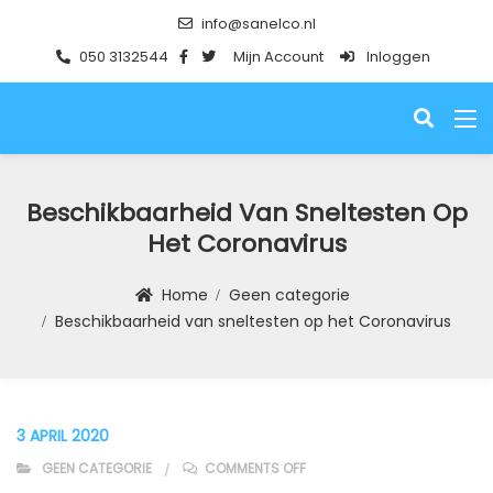
info@sanelco.nl
050 3132544
Mijn Account
Inloggen
SANELCO
Beschikbaarheid Van Sneltesten Op
Het Coronavirus
Home
Geen categorie
Beschikbaarheid van sneltesten op het Coronavirus
3 APRIL 2020
ON BESCHIKBAARHEID VAN S
GEEN CATEGORIE
COMMENTS OFF