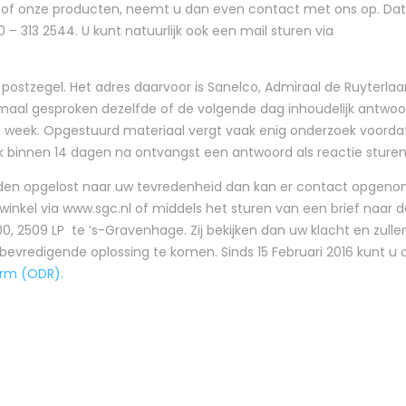
g of onze producten, neemt u dan even contact met ons op. Dat
– 313 2544. U kunt natuurlijk ook een mail sturen via
r postzegel. Het adres daarvoor is Sanelco, Admiraal de Ruyterlaa
maal gesproken dezelfde of de volgende dag inhoudelijk antwoo
n week. Opgestuurd materiaal vergt vaak enig onderzoek voorda
ijk binnen 14 dagen na ontvangst een antwoord als reactie sturen
rden opgelost naar uw tevredenheid dan kan er contact opgen
nkel via www.sgc.nl of middels het sturen van een brief naar d
, 2509 LP te ‘s-Gravenhage. Zij bekijken dan uw klacht en zulle
evredigende oplossing te komen. Sinds 15 Februari 2016 kunt u 
orm (ODR).