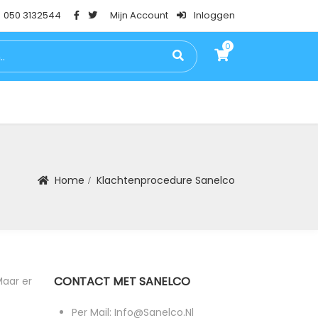
050 3132544
Mijn Account
Inloggen
0
0
PSTESTEN
BLOG
FAQ
CONTACT
Home
Klachtenprocedure Sanelco
CONTACT MET SANELCO
Maar er
Per Mail: Info@sanelco.nl