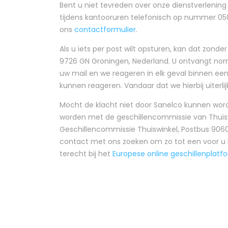
Bent u niet tevreden over onze dienstverlenin
tijdens kantooruren telefonisch op nummer 050 
ons
contactformulier
.
Als u iets per post wilt opsturen, kan dat zonde
9726 GN Groningen, Nederland. U ontvangt nor
uw mail en we reageren in elk geval binnen ee
kunnen reageren. Vandaar dat we hierbij uiterl
Mocht de klacht niet door Sanelco kunnen wo
worden met de geschillencommissie van Thuiswi
Geschillencommissie Thuiswinkel, Postbus 90600
contact met ons zoeken om zo tot een voor u b
terecht bij het
Europese online geschillenplatf