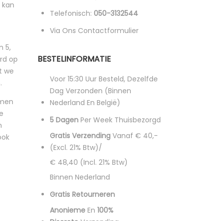
 kan
Telefonisch:
050-3132544
Via Ons Contactformulier
n 5,
BESTELINFORMATIE
rd op
t we
Voor 15:30 Uur Besteld, Dezelfde
.
Dag Verzonden (binnen
omen
Nederland En België)
e
5 Dagen
Per Week Thuisbezorgd
n
Gratis Verzending
Vanaf € 40,-
ook
(excl. 21% Btw)/
€ 48,40 (incl. 21% Btw)
Binnen Nederland
Gratis Retourneren
Anonieme
En
100%