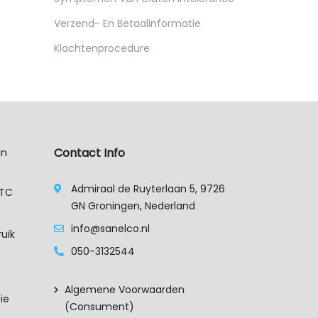
Verzend- En Betaalinformatie
Klachtenprocedure
Contact Info
an
Admiraal de Ruyterlaan 5, 9726
XTC
GN Groningen, Nederland
info@sanelco.nl
uik
050-3132544
Algemene Voorwaarden
ie
(consument)