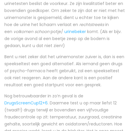
urinetesten beslist de voorkeur. Ze zijn kwalitatief beter en
bovendien goedkoper. Om zeker te zijn dat er niet met het
urinemonster is gesjoemeld, dient u echter toe te kijken
hoe de urine het lichaam verlaat en
rechtstreeks
in
een
volkomen schoon
potje/
urinebeker
komt. (Als er bijv.
de vorige avond al een beetje zeep op de bodem is
gedaan, kunt u dat niet zien!)
Bent u niet zeker dat het urinemonster zuiver is, dan is een
speekseltest een goed alternatief. Als iemand geen drugs
of psycho-farmaca heeft gebruikt, zal een speekseltest
ook niet reageren. Aan de andere kant is een positief
resultaat een goed startpunt voor een gesprek.
Nog betrouwbaarder in zo’n geval is de
DrugsScreenCup12+6
. Daarmee test u op maar liefst 12
(twaalf!) drugs terwijl er bovendien een vijfvoudige
fraudecontrole op zit: temperatuur, zuurgraad, creatinine
gehalte, soortelijk gewicht en oxidatoren/reductoren. Hoe