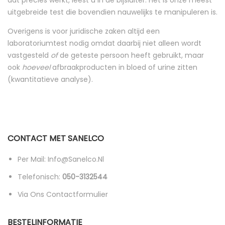
dat precies werkt, leest u in de bijsluiter. Het is onze meest
uitgebreide test die bovendien nauwelijks te manipuleren is.
Overigens is voor juridische zaken altijd een
laboratoriumtest nodig omdat daarbij niet alleen wordt
vastgesteld
of
de geteste persoon heeft gebruikt, maar
ook
hoeveel
afbraakproducten in bloed of urine zitten
(kwantitatieve analyse).
CONTACT MET SANELCO
Per Mail: Info@sanelco.nl
Telefonisch:
050-3132544
Via Ons Contactformulier
BESTELINFORMATIE