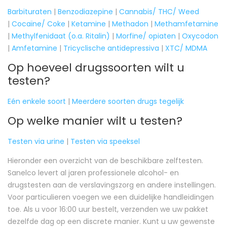
Barbituraten
|
Benzodiazepine
|
Cannabis/ THC/ Weed
|
Cocaïne/ Coke
|
Ketamine
|
Methadon
|
Methamfetamine
|
Methylfenidaat (o.a. Ritalin)
|
Morfine/ opiaten
|
Oxycodon
|
Amfetamine
|
Tricyclische antidepressiva
|
XTC/ MDMA
Op hoeveel drugssoorten wilt u
testen?
Eén enkele soort
|
Meerdere soorten drugs tegelijk
Op welke manier wilt u testen?
Testen via urine
|
Testen via speeksel
Hieronder een overzicht van de beschikbare zelftesten.
Sanelco levert al jaren professionele alcohol- en
drugstesten aan de verslavingszorg en andere instellingen.
Voor particulieren voegen we een duidelijke handleidingen
toe. Als u voor 16:00 uur bestelt, verzenden we uw pakket
dezelfde dag op een discrete manier. Kunt u uw gewenste