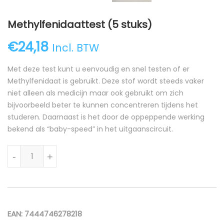
Methylfenidaattest (5 stuks)
€
24,18
Incl. BTW
Met deze test kunt u eenvoudig en snel testen of er
Methylfenidaat is gebruikt. Deze stof wordt steeds vaker
niet alleen als medicijn maar ook gebruikt om zich
bijvoorbeeld beter te kunnen concentreren tijdens het
studeren. Daarnaast is het door de oppeppende werking
bekend als “baby-speed” in het uitgaanscircuit.
Methylfenidaattest (5 stuks) aantal
-
+
EAN:
7444746278218