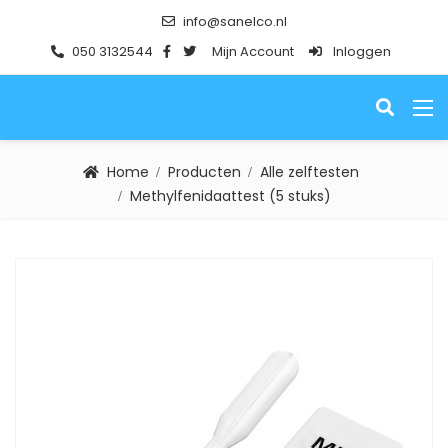
info@sanelco.nl
050 3132544
Mijn Account
Inloggen
SANELCO
Home
Producten
Alle zelftesten
Methylfenidaattest (5 stuks)