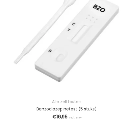
9
Alle zelftesten
ariaties. Deze optie kan gekozen worden op de productpagina
Benzodiazepinetest (5 stuks)
€
16,95
Incl. BTW
TOEVOEGEN AAN WINKELWAGEN