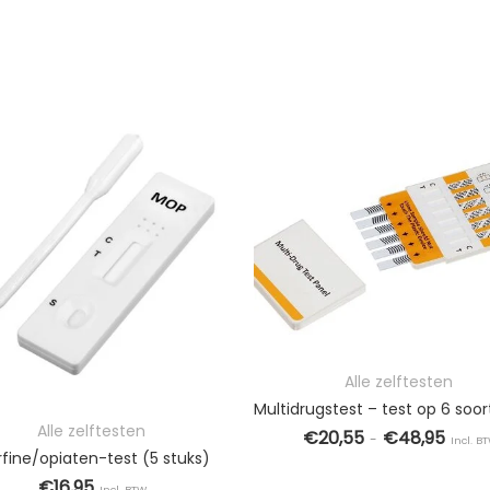
9
Prijsk
Alle zelftesten
Alle zelftesten
€
20,55
€
48,95
-
Incl. B
fine/opiaten-test (5 stuks)
 variaties. Deze optie kan gekozen worden op de productpagina
OPTIES SELECTEREN
Dit product
€
16,95
Incl. BTW