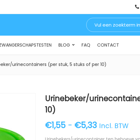
Zoeken naar:
INSTELLINGEN & BEDRIJVEN
DRUGSTESTEN
ZWANGERSCHA
ZWANGERSCHAPSTESTEN
BLOG
FAQ
CONTACT
eker/urinecontainers (per stuk, 5 stuks of per 10)
Urinebeker/urinecontainer
10)
Prijsklasse
€
1,55
-
€
5,33
Incl. BTW
Urinebekers/urinecontainer ten behoeve van