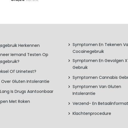
en op de productpagina
TOEVOEGEN AAN WINKELWAGEN
Symptomen En Tekenen V
sgebruik Herkennen
Cocaïnegebruik
neer Iemand Testen Op
Symptomen En Gevolgen 
sgebruik?
Gebruik
ksel Of Urinetest?
Symptomen Cannabis Gebr
s Over Gluten Intolerantie
Symptomen Van Gluten
Lang Is Drugs Aantoonbaar
Intolerantie
ppen Met Roken
Verzend- En Betaalinformat
Klachtenprocedure