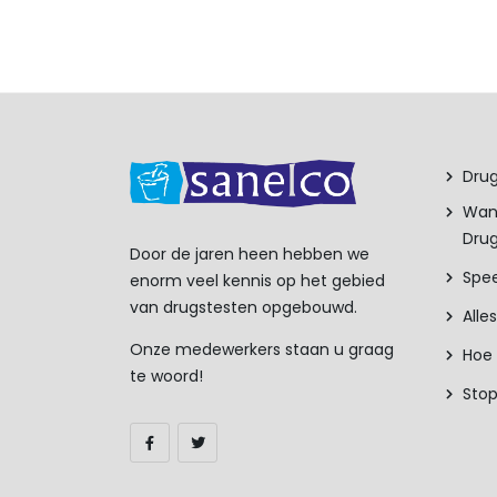
ECTEREN
product heeft meerdere variaties. Deze optie kan gekozen word
Drug
Wan
Drug
Door de jaren heen hebben we
Spee
enorm veel kennis op het gebied
van drugstesten opgebouwd.
Alle
Onze medewerkers staan u graag
Hoe 
te woord!
Sto