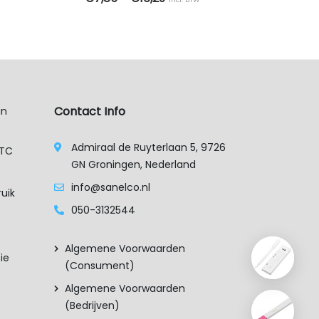
OPTIES SELECTEREN
OP
Dit product heeft meerdere variati
Contact Info
an
Admiraal de Ruyterlaan 5, 9726
XTC
GN Groningen, Nederland
info@sanelco.nl
uik
050-3132544
Algemene Voorwaarden
ie
(consument)
Algemene Voorwaarden
(bedrijven)