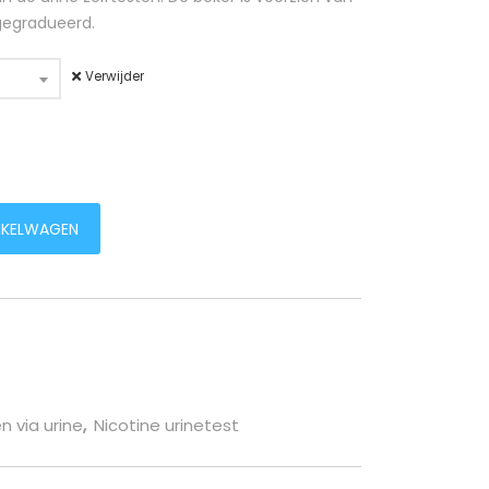
 gegradueerd.
Verwijder
stuks of per 10) aantal
NKELWAGEN
n via urine
,
Nicotine urinetest