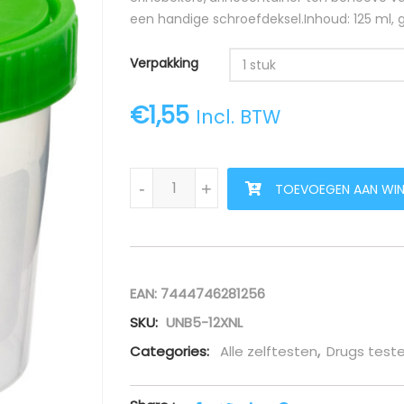
een handige schroefdeksel.Inhoud: 125 ml,
Verpakking
1 stuk
€
1,55
Incl. BTW
Urinebeker/urinecontainers (per stuk, 5 
-
+
TOEVOEGEN AAN WI
EAN:
7444746281256
SKU:
UNB5-12XNL
Categories:
Alle zelftesten
,
Drugs teste