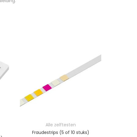
leiding.
Prijsklasse: €10,95 tot €22,95
Alle zelftesten
sse: €7,99 tot €16,95
Al
Fraudestrips (5 of 10 stuks)