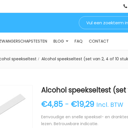
Zoeken naar:
INSTELLINGEN & BEDRIJVEN
DRUGSTESTEN
ZWANGERSCHA
ZWANGERSCHAPSTESTEN
BLOG
FAQ
CONTACT
cohol speekseltest
Alcohol speekseltest (set van 2, 4 of 10 stu
Alcohol speekseltest (set 
Prijsklas
€
4,85
-
€
19,29
Incl. BTW
Eenvoudige en snelle speeksel- en dranktest
lezen. Betrouwbare indicatie.