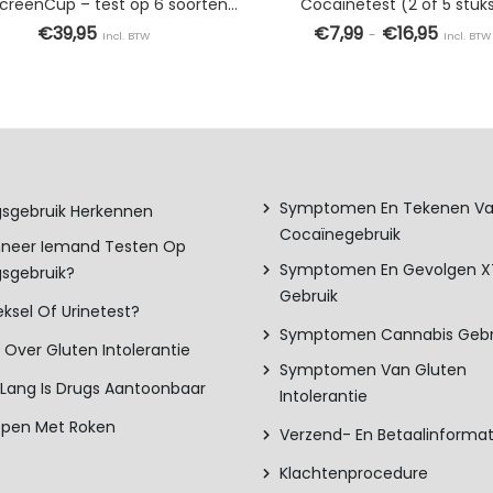
DrugsScreenCup – test op 6 soorten drugs (3 stuks)
Cocaïnetest (2 of 5 stuk
€
39,95
€
7,99
€
16,95
-
Incl. BTW
Incl. BTW
TOEVOEGEN AAN WINKELWAGEN
OPTIES SELECTEREN
 variaties. Deze optie kan gekozen worden op de productpagina
Dit product
Symptomen En Tekenen V
sgebruik Herkennen
Cocaïnegebruik
neer Iemand Testen Op
Symptomen En Gevolgen 
sgebruik?
Gebruik
ksel Of Urinetest?
Symptomen Cannabis Gebr
s Over Gluten Intolerantie
Symptomen Van Gluten
Lang Is Drugs Aantoonbaar
Intolerantie
ppen Met Roken
Verzend- En Betaalinformat
Klachtenprocedure