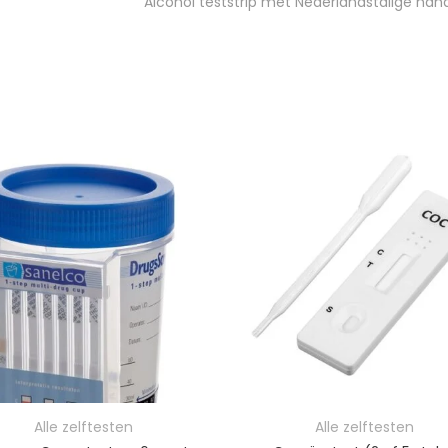
Alcohol teststrip met Nederlandstalige hand
9
Prijskla
Alle zelftesten
Alle zelftesten