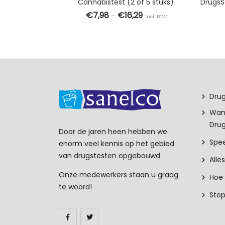
tuks)
Cannabistest (2 of 5 stuks)
€
7,98
€
16,29
-
. BTW
Incl. BTW
WINKELWAGEN
OPTIES SELECTEREN
Dit product heeft meerdere
Drug
Wan
Drug
Door de jaren heen hebben we
Spee
enorm veel kennis op het gebied
van drugstesten opgebouwd.
Alle
Onze medewerkers staan u graag
Hoe 
te woord!
Sto