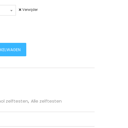
Verwijder
stuks) aantal
NKELWAGEN
ol zelftesten
,
Alle zelftesten