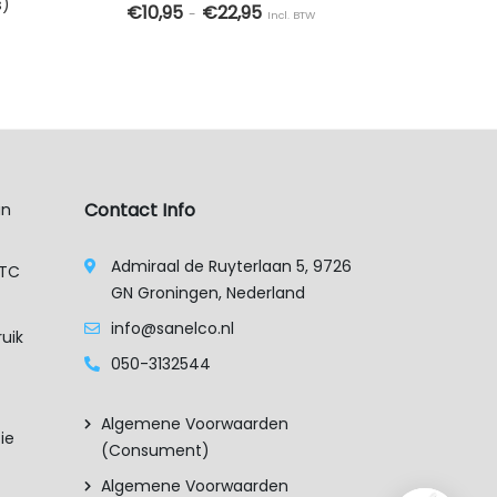
s)
LSD 
€
10,95
€
22,95
-
Incl. BTW
€
OPTIES SELECTEREN
Dit product heeft meerdere variati
TOEVOEG
 heeft meerdere variaties. Deze optie kan gekozen worden op d
Contact Info
an
Admiraal de Ruyterlaan 5, 9726
XTC
GN Groningen, Nederland
info@sanelco.nl
uik
050-3132544
Algemene Voorwaarden
ie
(consument)
Algemene Voorwaarden