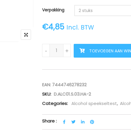
Verpakking
2 stuks
€
4,85
Incl. BTW
Alcohol speekseltest (set van 2, 4 of 10 
-
+
TOEVOEGEN AAN WI
EAN:
7444746278232
SKU:
D.ALC01.S.03.HA-2
Categories:
Alcohol speekseltest
,
Alcoh
Share :