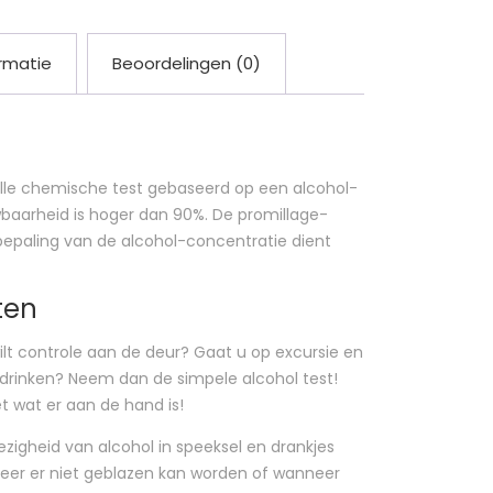
rmatie
Beoordelingen (0)
elle chemische test gebaseerd op een alcohol-
baarheid is hoger dan 90%. De promillage-
 bepaling van de alcohol-concentratie dient
ten
wilt controle aan de deur? Gaat u op excursie en
n drinken? Neem dan de simpele alcohol test!
t wat er aan de hand is!
zigheid van alcohol in speeksel en drankjes
eer er niet geblazen kan worden of wanneer