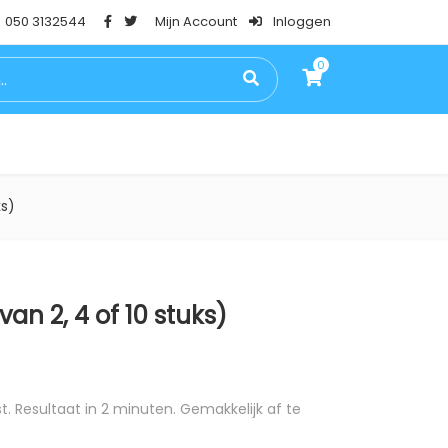
050 3132544
Mijn Account
Inloggen
0
0
PSTESTEN
BLOG
FAQ
CONTACT
ks)
van 2, 4 of 10 stuks)
se: €4,85 tot €19,29
. Resultaat in 2 minuten. Gemakkelijk af te