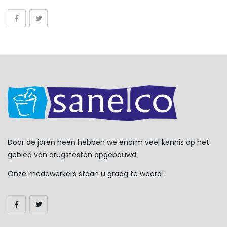
Testen Op Het Gebruik Van Methadon
Testen Op Het Gebruik Van Methamfetamine (meth)
Testen Op Het Gebruik Van Methylfenidaat (o.a. Ritalin)
Testen Op Het Gebruik Van Morfine/ Opiaten
Testen Op Het Gebruik Van XTC (MDMA)
Testen Op Meerdere Drugs
Gezondheidstesten
Door de jaren heen hebben we enorm veel kennis op het
gebied van drugstesten opgebouwd.
Zwangerschapstesten
Onze medewerkers staan u graag te woord!
Testen Op Het Gebruik Van Nicotine
Nicotine Urinetest
Uncategorized