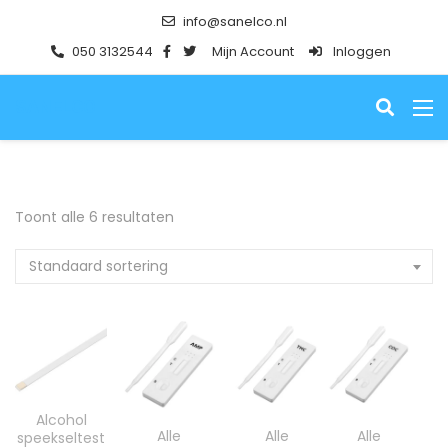
info@sanelco.nl
050 3132544
Mijn Account
Inloggen
SANELCO
Toont alle 6 resultaten
Standaard sortering
Prijsklasse: €4,85 tot €19,29
Alcohol
Prijsklasse: €7,85 tot €16,29
Prijsklasse: €7,98 tot €16,
Prijsklasse
Alle
Alle
Alle
speekseltest