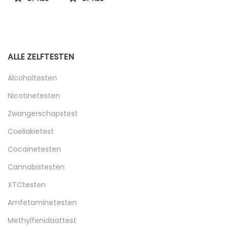
SELECTEREN
SELECTEREN
Dit product heeft meerdere variaties. Deze optie kan
Dit product heeft meerdere variaties.
ALLE ZELFTESTEN
Alcoholtesten
Nicotinetesten
Zwangerschapstest
Coeliakietest
Cocaïnetesten
Cannabistesten
XTCtesten
Amfetaminetesten
Methylfenidaattest