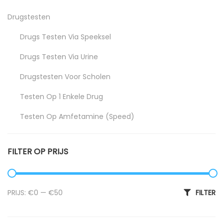
Drugstesten
Drugs Testen Via Speeksel
Drugs Testen Via Urine
Drugstesten Voor Scholen
Testen Op 1 Enkele Drug
Testen Op Amfetamine (speed)
Testen Op Het Gebruik Van Benzodiazepine
FILTER OP PRIJS
Testen Op Het Gebruik Van Cannabis (THC)
Testen Op Het Gebruik Van Cocaïne
Min. prijs
Max. prijs
PRIJS:
€0
—
€50
FILTER
Testen Op Het Gebruik Van Ketamine
Testen Op Het Gebruik Van LSD