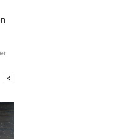
en
Het