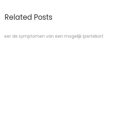
Related Posts
ort
Hoe herkent u een schildklieraandoening?