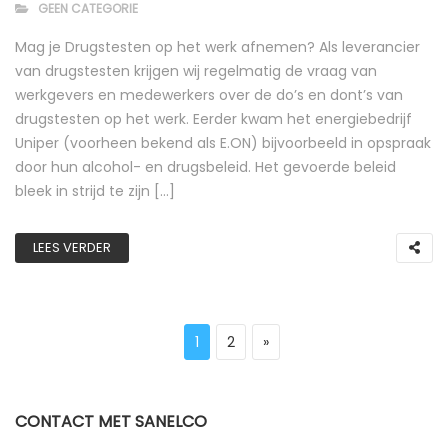
GEEN CATEGORIE
Mag je Drugstesten op het werk afnemen? Als leverancier
van drugstesten krijgen wij regelmatig de vraag van
werkgevers en medewerkers over de do’s en dont’s van
drugstesten op het werk. Eerder kwam het energiebedrijf
Uniper (voorheen bekend als E.ON) bijvoorbeeld in opspraak
door hun alcohol- en drugsbeleid. Het gevoerde beleid
bleek in strijd te zijn […]
LEES VERDER
Berichten paginering
Page
Page
Next page
1
2
»
CONTACT MET SANELCO